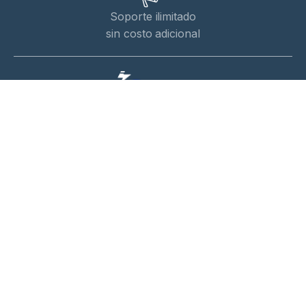
Soporte ilimitado
sin costo adicional
Somos una empresa que administra servidores en varias
regiones del Mundo. Nos ubicamos en Lima - Perú, iniciamos
operaciones en Julio 2012 ofreciendo servicios de calidad con
respaldo y soporte garantizado.
RUC: 2054867514
CAL UCAYALI Mza L3 Nr 15 Ollantay SJM
informes@kpserver.net
Consultas: +51 994 784 134
Empresa
Tienda