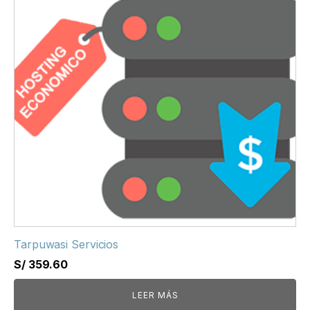
Tarpuwasi Servicios
S/
359.60
LEER MÁS