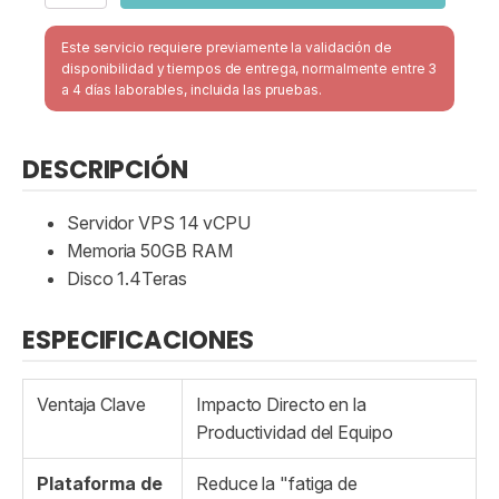
la
nube
Este servicio requiere previamente la validación de
VPS2
disponibilidad y tiempos de entrega, normalmente entre 3
cantidad
a 4 días laborables, incluida las pruebas.
DESCRIPCIÓN
Servidor VPS 14 vCPU
Memoria 50GB RAM
Disco 1.4Teras
ESPECIFICACIONES
Ventaja Clave
Impacto Directo en la
Productividad del Equipo
Plataforma de
Reduce la "fatiga de